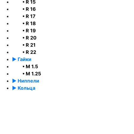
• R 15
• R 16
• R 17
• R 18
• R 19
• R 20
• R 21
• R 22
► Гайки
• М 1.5
• М 1.25
► Ниппели
► Кольца