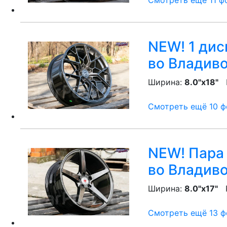
Смотреть ещё 11 фо
NEW! 1 диск
во Владив
Ширина:
8.0"x18"
P
Смотреть ещё 10 фо
NEW! Пара 
во Владив
Ширина:
8.0"x17"
P
Смотреть ещё 13 фо