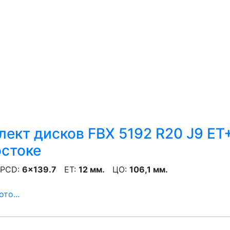
ект дисков FBX 5192 R20 J9 ET+
остоке
CD:
6x139.7
ET:
12 мм.
ЦО:
106,1 мм.
то...