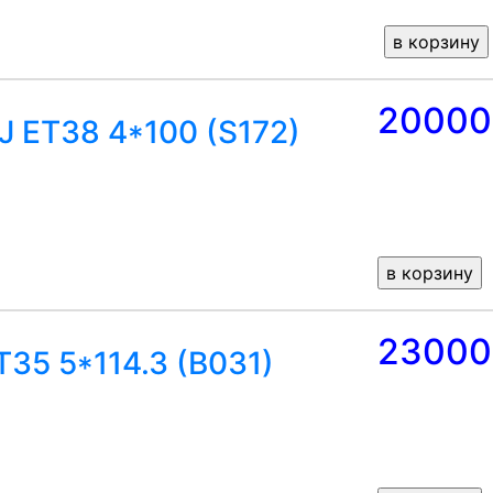
20000
J ET38 4*100 (S172)
23000
T35 5*114.3 (B031)