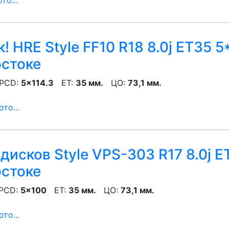
то...
! HRE Style FF10 R18 8.0j ET35 5
остоке
CD:
5x114.3
ET:
35 мм.
ЦО:
73,1 мм.
то...
дисков Style VPS-303 R17 8.0j E
остоке
CD:
5x100
ET:
35 мм.
ЦО:
73,1 мм.
то...