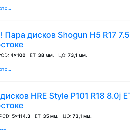
то...
! Пара дисков Shogun H5 R17 7.5
остоке
CD:
4x100
ET:
38 мм.
ЦО:
73,1 мм.
то...
дисков HRE Style P101 R18 8.0j E
остоке
CD:
5x114.3
ET:
35 мм.
ЦО:
73,1 мм.