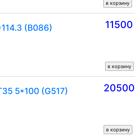
11500
*114.3 (B086)
20500
T35 5*100 (G517)