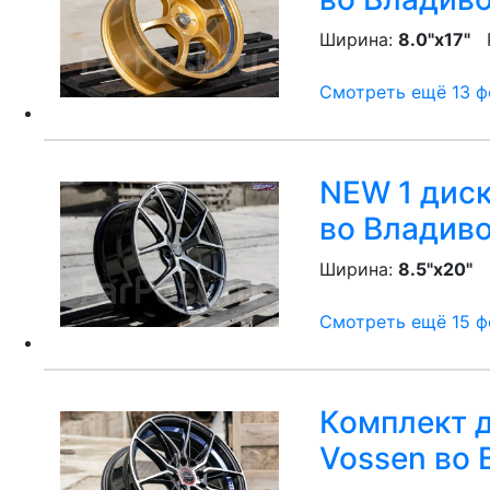
Ширина:
8.0"x17"
P
Смотреть ещё 13 фо
NEW 1 диск!
во Владив
Ширина:
8.5"x20"
P
Смотреть ещё 15 фо
Комплект д
Vossen
во 