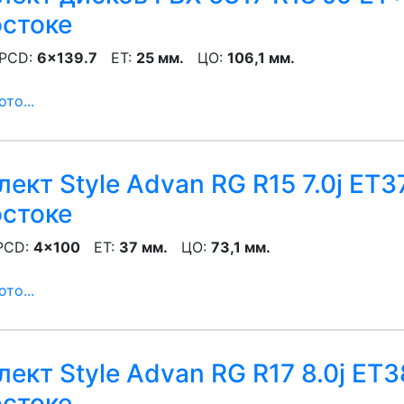
остоке
CD:
6x139.7
ET:
25 мм.
ЦО:
106,1 мм.
то...
ект Style Advan RG R15 7.0j ET3
остоке
CD:
4x100
ET:
37 мм.
ЦО:
73,1 мм.
то...
ект Style Advan RG R17 8.0j ET3
остоке