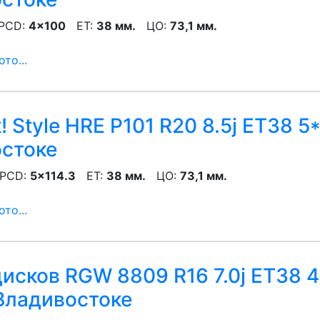
CD:
4x100
ET:
38 мм.
ЦО:
73,1 мм.
то...
 Style HRE P101 R20 8.5j ET38 5*
остоке
CD:
5x114.3
ET:
38 мм.
ЦО:
73,1 мм.
то...
исков RGW 8809 R16 7.0j ET38 4
Владивостоке