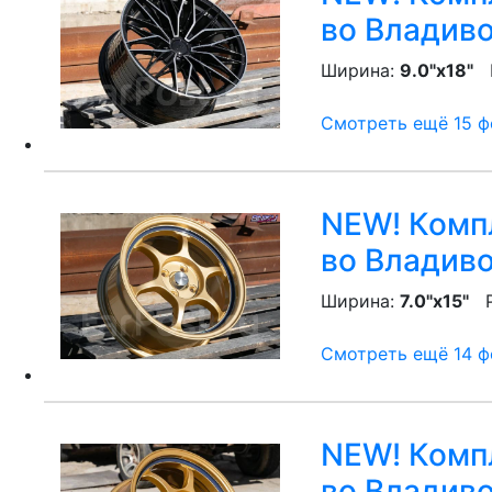
во Владив
Ширина:
9.0"x18"
P
Смотреть ещё 15 фо
NEW! Компл
во Владив
Ширина:
7.0"x15"
P
Смотреть ещё 14 фо
NEW! Компл
во Владив