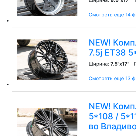
Ширина:
8.0"x17"
P
Смотреть ещё 14 фо
NEW! Компл
7.5j ET38 5
Ширина:
7.5"x17"
P
Смотреть ещё 13 фо
NEW! Компл
5*108 / 5*11
во Владив