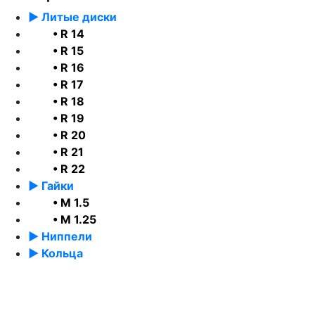
► Литые диски
• R 14
• R 15
• R 16
• R 17
• R 18
• R 19
• R 20
• R 21
• R 22
► Гайки
• М 1.5
• М 1.25
► Ниппели
► Кольца