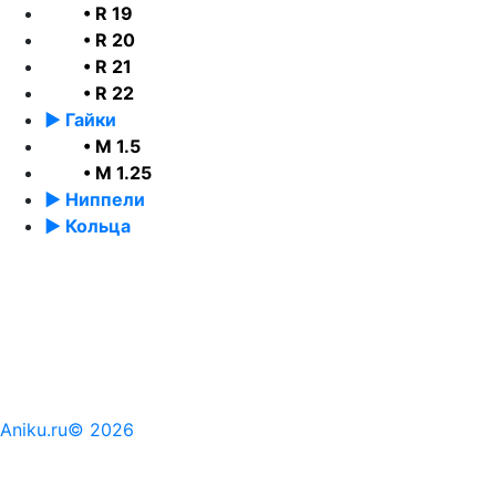
• R 19
• R 20
• R 21
• R 22
► Гайки
• М 1.5
• М 1.25
► Ниппели
► Кольца
Aniku.ru© 2026