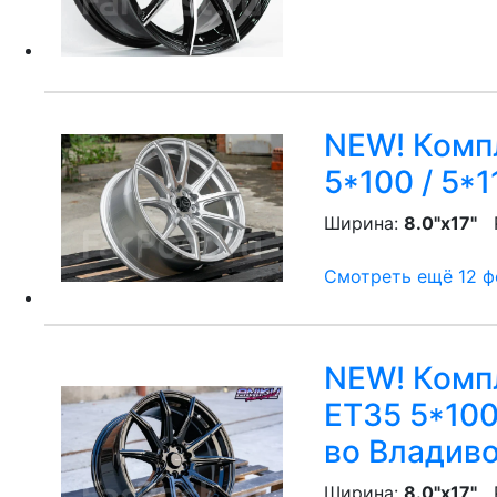
NEW! Компл
5*100 / 5*1
Ширина:
8.0"x17"
P
Смотреть ещё 12 фо
NEW! Компл
ET35 5*100
во Владив
Ширина:
8.0"x17"
P