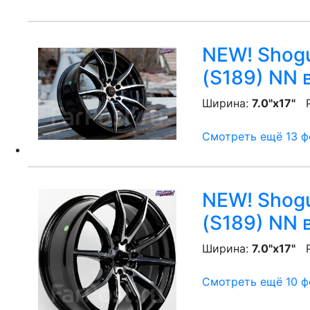
NEW! Shogu
(S189) NN
в
Ширина:
7.0"x17"
P
Смотреть ещё 13 фо
NEW! Shogu
(S189) NN
в
Ширина:
7.0"x17"
P
Смотреть ещё 10 фо