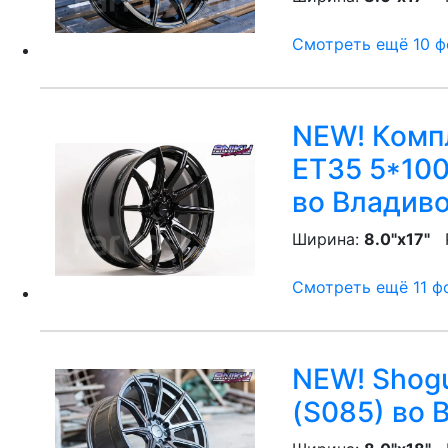
Смотреть ещё 10 фо
NEW! Компл
ET35 5*100
во Владив
Ширина:
8.0"x17"
P
Смотреть ещё 11 фо
NEW! Shogu
(S085)
во 