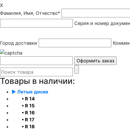
X
Фамилия, Имя, Отчество*
Серия и номер докуме
Город доставки
Коммен
Товары в наличии:
► Литые диски
• R 14
• R 15
• R 16
• R 17
• R 18