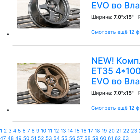
EVO
во Вла
Ширина:
7.0"x15"
P
Смотреть ещё 12 фо
NEW! Компл
ET35 4*100
EVO
во Вла
Ширина:
7.0"x15"
P
Смотреть ещё 12 фо
1
2
3
4
5
6
7
8
9
10
11
12
13
14
15
16
17
18
19
20
21
22
23
47
48
49
50
51
52
53
54
55
56
57
58
59
60
61
62
63