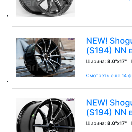
NEW! Shogu
(S194) NN
в
Ширина:
8.0"x17"
P
Смотреть ещё 14 фо
NEW! Shogu
(S194) NN
в
Ширина:
8.0"x17"
P