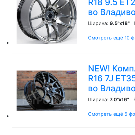
R18 9.5 ET
во Владив
Ширина:
9.5"x18"
P
Смотреть ещё 10 фо
NEW! Компл
R16 7J ET3
во Владив
Ширина:
7.0"x16"
P
Смотреть ещё 5 фот