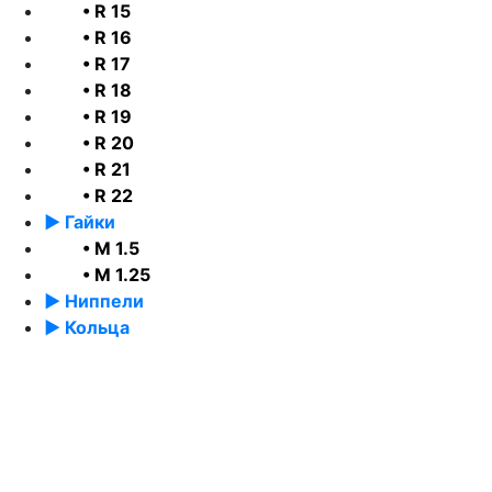
• R 15
• R 16
• R 17
• R 18
• R 19
• R 20
• R 21
• R 22
► Гайки
• М 1.5
• М 1.25
► Ниппели
► Кольца