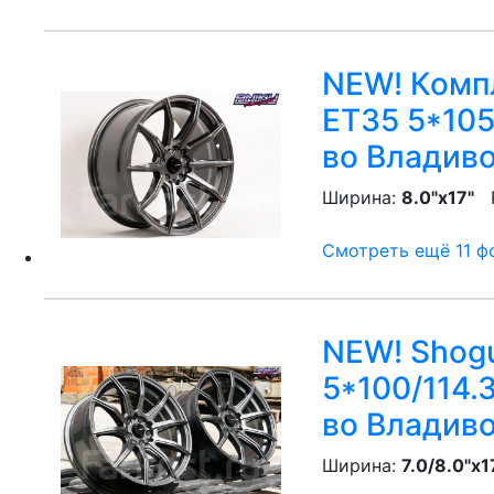
NEW! Компл
ET35 5*105
во Владив
Ширина:
8.0"x17"
P
Смотреть ещё 11 фо
NEW! Shogu
5*100/114.
во Владив
Ширина:
7.0/8.0"x1