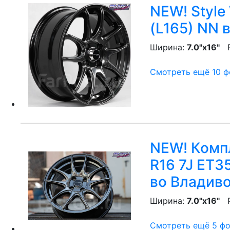
NEW! Style
(L165) NN
в
Ширина:
7.0"x16"
P
Смотреть ещё 10 фо
NEW! Компл
R16 7J ET3
во Владив
Ширина:
7.0"x16"
P
Смотреть ещё 5 фот