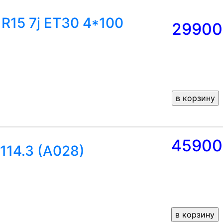
R15 7j ET30 4*100
29900
45900
*114.3 (A028)