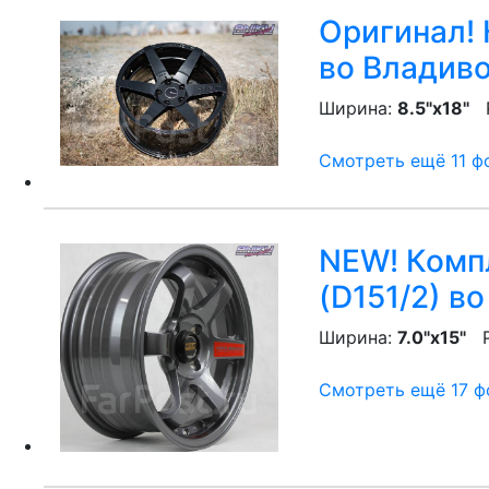
Оригинал! 
во Владив
Ширина:
8.5"x18"
P
Смотреть ещё 11 фо
NEW! Компл
(D151/2)
во
Ширина:
7.0"x15"
P
Смотреть ещё 17 фо