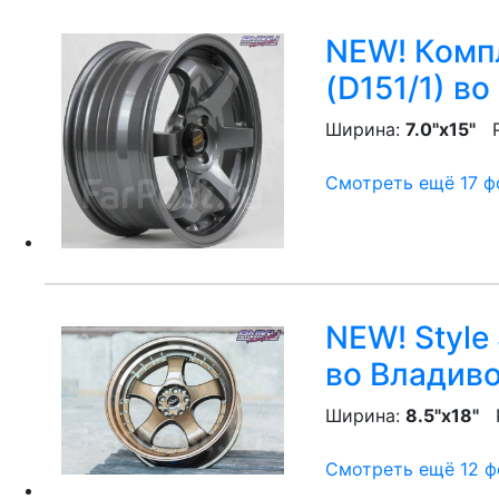
NEW! Компл
(D151/1)
во
Ширина:
7.0"x15"
P
Смотреть ещё 17 фо
NEW! Style 
во Владив
Ширина:
8.5"x18"
P
Смотреть ещё 12 фо