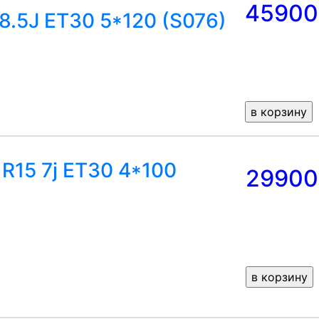
45900
8.5J ET30 5*120 (S076)
R15 7j ET30 4*100
29900