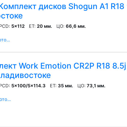
Комплект дисков Shogun A1 R18 
остоке
CD:
5x112
ET:
20 мм.
ЦО:
66,6 мм.
то...
ект Work Emotion CR2P R18 8.5j
Владивостоке
CD:
5x100/5x114.3
ET:
35 мм.
ЦО:
73,1 мм.
то...