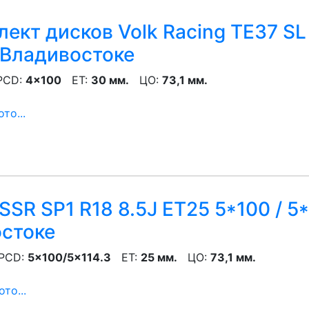
ект дисков Volk Racing TE37 SL 
 Владивостоке
CD:
4x100
ET:
30 мм.
ЦО:
73,1 мм.
то...
SSR SP1 R18 8.5J ET25 5*100 / 5
остоке
CD:
5x100/5x114.3
ET:
25 мм.
ЦО:
73,1 мм.
то...