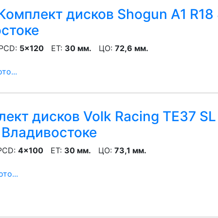
Комплект дисков Shogun A1 R18 
остоке
CD:
5x120
ET:
30 мм.
ЦО:
72,6 мм.
то...
ект дисков Volk Racing TE37 SL 
 Владивостоке
CD:
4x100
ET:
30 мм.
ЦО:
73,1 мм.
то...