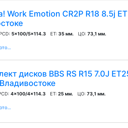
! Work Emotion CR2P R18 8.5j ET
остоке
CD:
5x100/5x114.3
ET:
35 мм.
ЦО:
73,1 мм.
то...
ект дисков BBS RS R15 7.0J ET25
Владивостоке
CD:
4x100/4x114.3
ET:
25 мм.
ЦО:
73,1 мм.
то...