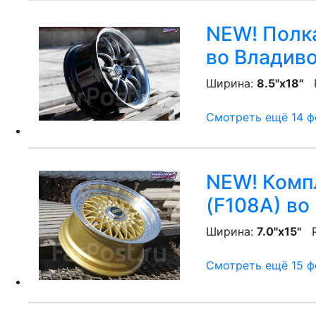
NEW! Полка
во Владив
Ширина:
8.5"x18"
P
Смотреть ещё 14 фо
NEW! Компл
(F108A)
во 
Ширина:
7.0"x15"
P
Смотреть ещё 15 фо