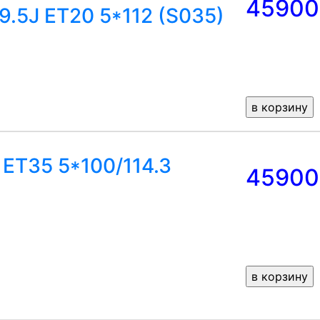
45900
9.5J ET20 5*112 (S035)
 ET35 5*100/114.3
45900