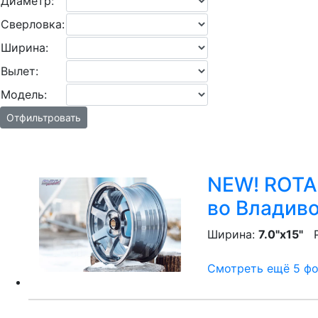
Диаметр:
Сверловка:
Ширина:
Вылет:
Модель:
Отфильтровать
NEW! ROTA 
во Владив
Ширина:
7.0"x15"
P
Смотреть ещё 5 фот