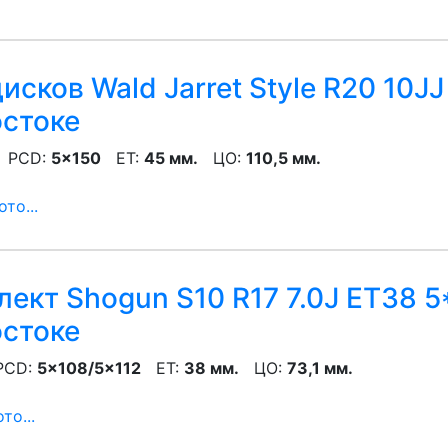
исков Wald Jarret Style R20 10JJ
остоке
PCD:
5x150
ET:
45 мм.
ЦО:
110,5 мм.
то...
ект Shogun S10 R17 7.0J ET38 5*
остоке
CD:
5x108/5x112
ET:
38 мм.
ЦО:
73,1 мм.
то...