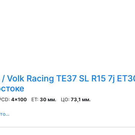
/ Volk Racing TE37 SL R15 7j ET3
остоке
CD:
4x100
ET:
30 мм.
ЦО:
73,1 мм.
о...