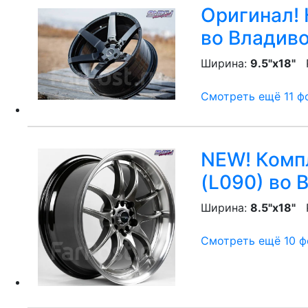
Оригинал! 
во Владив
Ширина:
9.5"x18"
P
Смотреть ещё 11 фо
NEW! Компл
(L090)
во 
Ширина:
8.5"x18"
P
Смотреть ещё 10 фо