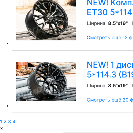
NEW! Компл
ET30 5*114
Ширина:
8.5"x19"
P
Смотреть ещё 12 фо
NEW! 1 дис
5*114.3 (B1
Ширина:
8.5"x19"
P
Смотреть ещё 20 фо
1
2
3
4
X