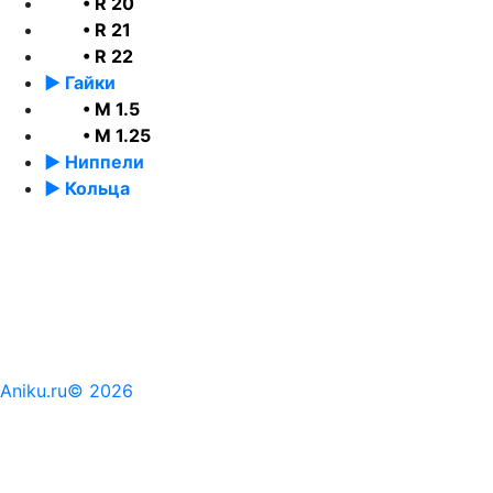
• R 20
• R 21
• R 22
► Гайки
• М 1.5
• М 1.25
► Ниппели
► Кольца
Aniku.ru© 2026