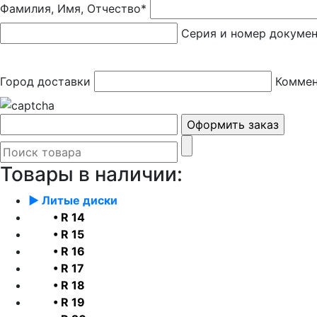
Фамилия, Имя, Отчество*
Серия и номер докуме
Город доставки
Коммен
Товары в наличии:
► Литые диски
• R 14
• R 15
• R 16
• R 17
• R 18
• R 19