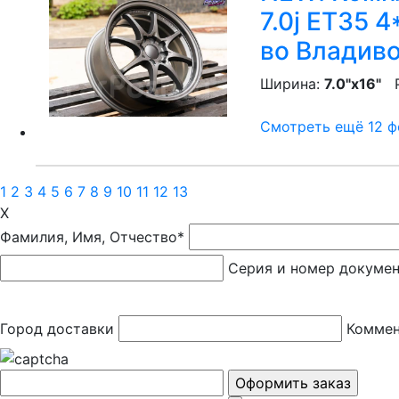
7.0j ET35 4
во Владив
Ширина:
7.0"x16"
P
Смотреть ещё 12 фо
1
2
3
4
5
6
7
8
9
10
11
12
13
X
Фамилия, Имя, Отчество*
Серия и номер докуме
Город доставки
Коммен