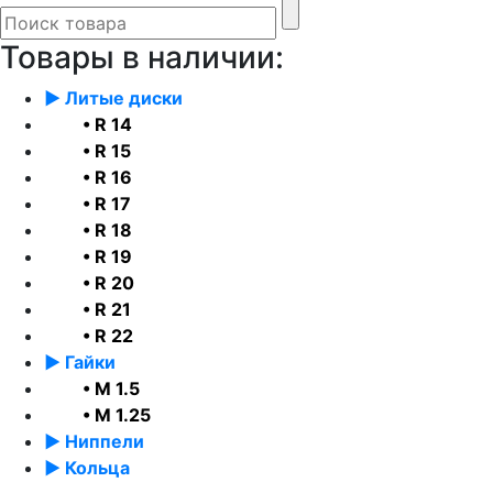
Товары в наличии:
► Литые диски
• R 14
• R 15
• R 16
• R 17
• R 18
• R 19
• R 20
• R 21
• R 22
► Гайки
• М 1.5
• М 1.25
► Ниппели
► Кольца