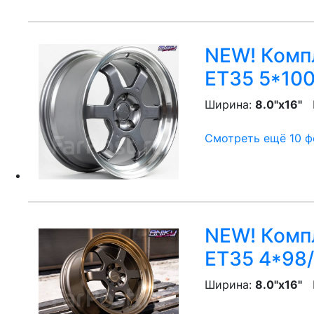
NEW! Компл
ET35 5*100
Ширина:
8.0"x16"
P
Смотреть ещё 10 фо
NEW! Компл
ET35 4*98/
Ширина:
8.0"x16"
P