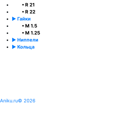
• R 21
• R 22
► Гайки
• М 1.5
• М 1.25
► Ниппели
► Кольца
Aniku.ru© 2026