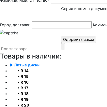
Фамилия, Имя, Отчество*
Серия и номер докуме
Город доставки
Коммен
Товары в наличии:
► Литые диски
• R 14
• R 15
• R 16
• R 17
• R 18
• R 19
• R 20