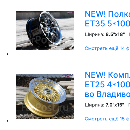
NEW! Полка
ET35 5*100
Ширина:
8.5"x18"
P
Смотреть ещё 14 фо
NEW! Компл
ET25 4*100
во Владив
Ширина:
7.0"x15"
P
Смотреть ещё 15 фо