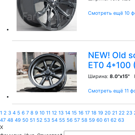
Смотреть ещё 10 фо
NEW! Old s
ET0 4*100 
Ширина:
8.0"x15"
P
Смотреть ещё 11 фо
1
2
3
4
5
6
7
8
9
10
11
12
13
14
15
16
17
18
19
20
21
22
23
47
48
49
50
51
52
53
54
55
56
57
58
59
60
61
62
63
X