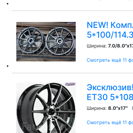
NEW! Компл
5*100/114.
Ширина:
7.0/8.0"x1
Смотреть ещё 11 фо
Эксклюзив!
ET30 5*108
Ширина:
8.0"x17"
P
Смотреть ещё 11 фо