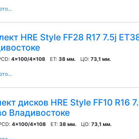
то...
ект HRE Style FF28 R17 7.5j ET3
ивостоке
CD:
4x100/4x108
ET:
38 мм.
ЦО:
73,1 мм.
то...
кт дисков HRE Style FF10 R16 7
о Владивостоке
CD:
4x100/4x108
ET:
38 мм.
ЦО:
73,1 мм.