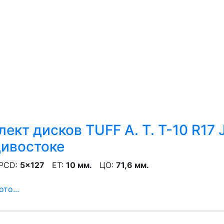
ект дисков TUFF A. T. T-10 R17 
ивостоке
CD:
5x127
ET:
10 мм.
ЦО:
71,6 мм.
то...