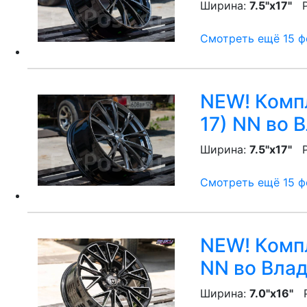
Ширина:
7.5"x17"
P
Смотреть ещё 15 фо
NEW! Компл
17) NN
во В
Ширина:
7.5"x17"
P
Смотреть ещё 15 фо
NEW! Компл
NN
во Влад
Ширина:
7.0"x16"
P