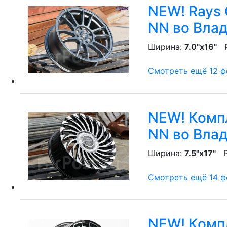
NEW! Rays 
NN
во Влад
Ширина:
7.0"x16"
P
Смотреть ещё 12 фо
NEW! Компл
NN
во Влад
Ширина:
7.5"x17"
P
Смотреть ещё 14 фо
NEW! Компл