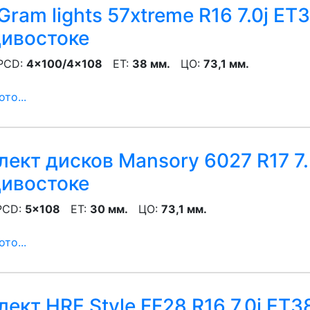
Gram lights 57xtreme R16 7.0j ET
ивостоке
CD:
4x100/4x108
ET:
38 мм.
ЦО:
73,1 мм.
то...
ект дисков Mansory 6027 R17 7.
ивостоке
CD:
5x108
ET:
30 мм.
ЦО:
73,1 мм.
то...
ект HRE Style FF28 R16 7.0j ET3