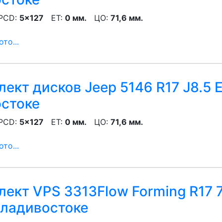
CD:
5x127
ET:
0 мм.
ЦО:
71,6 мм.
то...
ект дисков Jeep 5146 R17 J8.5 
остоке
CD:
5x127
ET:
0 мм.
ЦО:
71,6 мм.
то...
ект VPS 3313Flow Forming R17 7.
ладивостоке