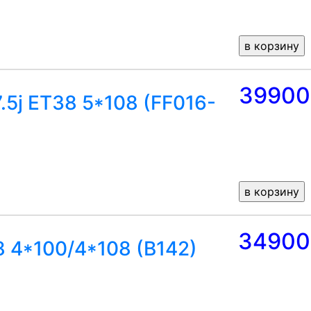
39900
.5j ET38 5*108 (FF016-
34900
8 4*100/4*108 (B142)