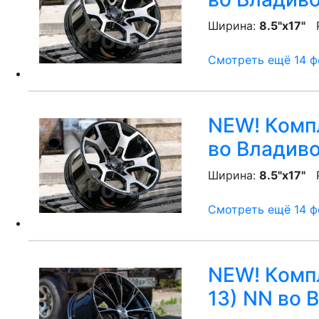
Ширина:
8.5"x17"
P
Смотреть ещё 14 фо
NEW! Компл
во Владив
Ширина:
8.5"x17"
P
Смотреть ещё 14 фо
NEW! Компл
13) NN
во В