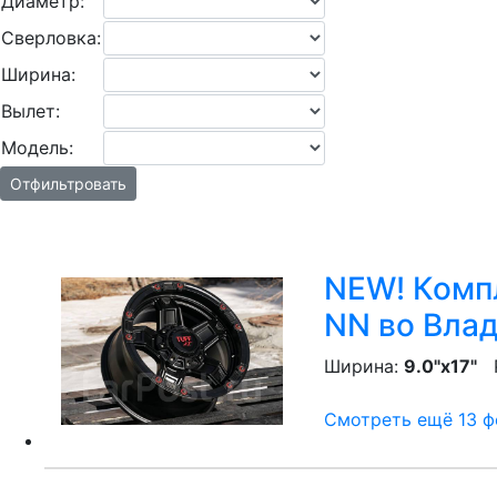
Диаметр:
Сверловка:
Ширина:
Вылет:
Модель:
Отфильтровать
NEW! Компл
NN
во Влад
Ширина:
9.0"x17"
P
Смотреть ещё 13 фо