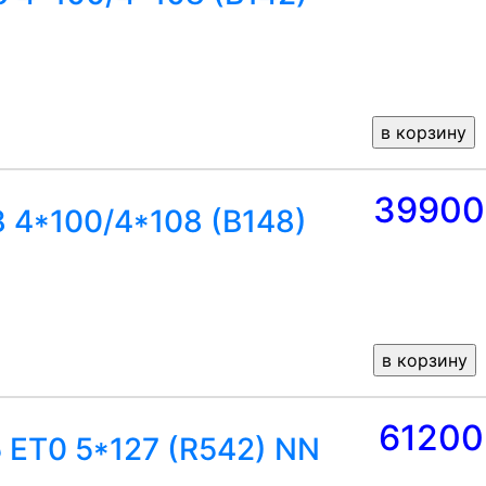
39900
8 4*100/4*108 (B148)
61200
5 ET0 5*127 (R542) NN