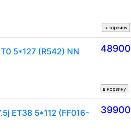
48900
ET0 5*127 (R542) NN
39900
5j ET38 5*112 (FF016-