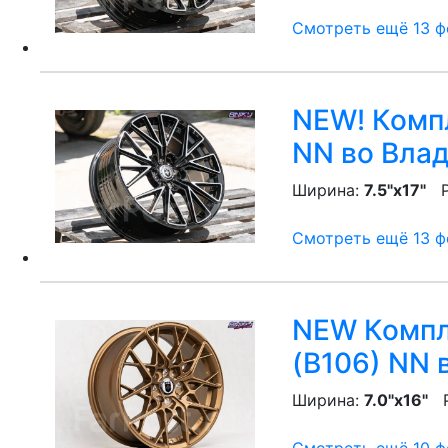
Смотреть ещё 13 фо
NEW! Компл
NN
во Влад
Ширина:
7.5"x17"
P
Смотреть ещё 13 фо
NEW Компле
(B106) NN
в
Ширина:
7.0"x16"
P