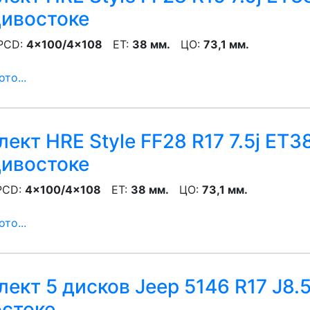
ивостоке
CD:
4x100/4x108
ET:
38 мм.
ЦО:
73,1 мм.
то...
ект HRE Style FF28 R17 7.5j ET3
ивостоке
CD:
4x100/4x108
ET:
38 мм.
ЦО:
73,1 мм.
то...
ект 5 дисков Jeep 5146 R17 J8.
остоке