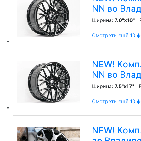
NN
во Влад
Ширина:
7.0"x16"
P
Смотреть ещё 10 фо
NEW! Компл
NN
во Влад
Ширина:
7.5"x17"
P
Смотреть ещё 10 фо
NEW! Компл
во Владив