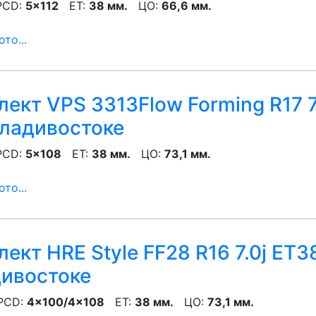
CD:
5x112
ET:
38 мм.
ЦО:
66,6 мм.
то...
ект VPS 3313Flow Forming R17 7
ладивостоке
CD:
5x108
ET:
38 мм.
ЦО:
73,1 мм.
то...
ект HRE Style FF28 R16 7.0j ET3
ивостоке
CD:
4x100/4x108
ET:
38 мм.
ЦО:
73,1 мм.