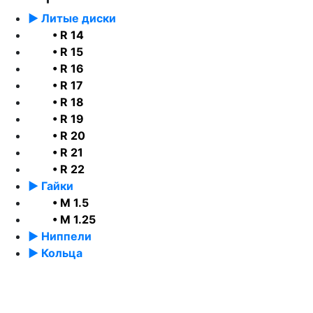
► Литые диски
• R 14
• R 15
• R 16
• R 17
• R 18
• R 19
• R 20
• R 21
• R 22
► Гайки
• М 1.5
• М 1.25
► Ниппели
► Кольца