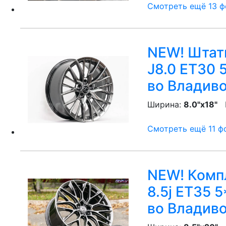
Смотреть ещё 13 фо
NEW! Штатн
J8.0 ET30 
во Владив
Ширина:
8.0"x18"
P
Смотреть ещё 11 фо
NEW! Компл
8.5j ET35 5
во Владив