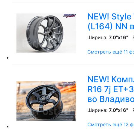
NEW! Style
(L164) NN
в
Ширина:
7.0"x16"
P
Смотреть ещё 11 фо
NEW! Компл
R16 7j ET+
во Владив
Ширина:
7.0"x16"
P
Смотреть ещё 12 фо