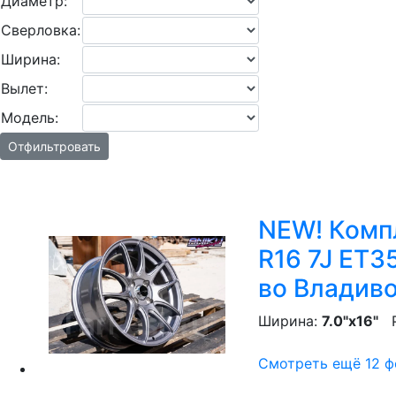
Диаметр:
Сверловка:
Ширина:
Вылет:
Модель:
Отфильтровать
NEW! Компл
R16 7J ET3
во Владив
Ширина:
7.0"x16"
P
Смотреть ещё 12 фо