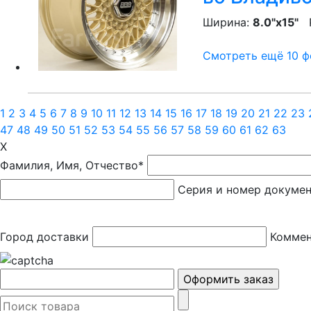
Ширина:
8.0"x15"
P
Смотреть ещё 10 фо
1
2
3
4
5
6
7
8
9
10
11
12
13
14
15
16
17
18
19
20
21
22
23
47
48
49
50
51
52
53
54
55
56
57
58
59
60
61
62
63
X
Фамилия, Имя, Отчество*
Серия и номер докуме
Город доставки
Коммен