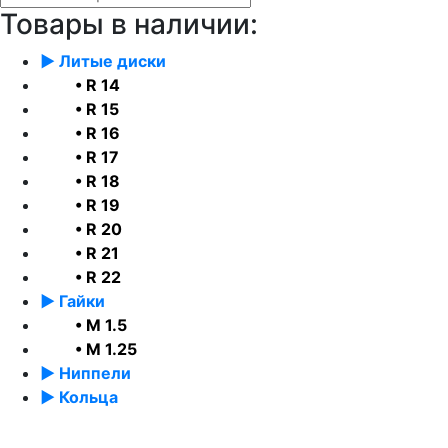
Товары в наличии:
► Литые диски
• R 14
• R 15
• R 16
• R 17
• R 18
• R 19
• R 20
• R 21
• R 22
► Гайки
• М 1.5
• М 1.25
► Ниппели
► Кольца