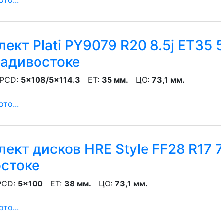
то...
кт Plati PY9079 R20 8.5j ET35 5
адивостоке
CD:
5x108/5x114.3
ET:
35 мм.
ЦО:
73,1 мм.
то...
ект дисков HRE Style FF28 R17 7
остоке
CD:
5x100
ET:
38 мм.
ЦО:
73,1 мм.
то...