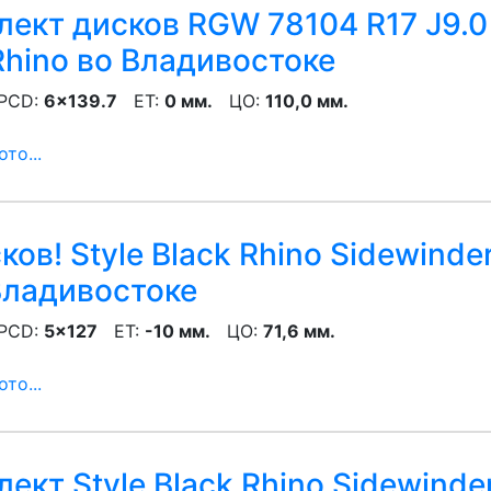
ект дисков RGW 78104 R17 J9.0 
Rhino
во Владивостоке
CD:
6x139.7
ET:
0 мм.
ЦО:
110,0 мм.
то...
ов! Style Black Rhino Sidewinde
Владивостоке
CD:
5x127
ET:
-10 мм.
ЦО:
71,6 мм.
то...
ект Style Black Rhino Sidewinder