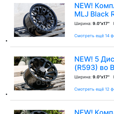
NEW! Компл
MLJ Black 
Ширина:
9.0"x17"
P
Смотреть ещё 14 фо
NEW! 5 Диск
(R593)
во 
Ширина:
9.0"x17"
P
Смотреть ещё 12 фо
NEW! Компл