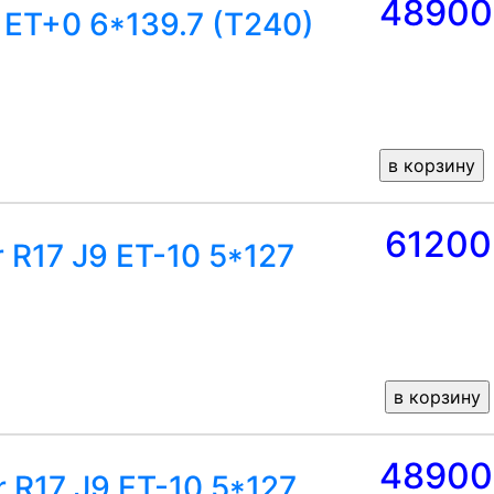
48900
ET+0 6*139.7 (T240)
61200
r R17 J9 ET-10 5*127
48900
 R17 J9 ET-10 5*127