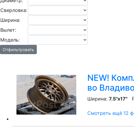
Диаметр:
Сверловка:
Ширина:
Вылет:
Модель:
Отфильтровать
NEW! Компл
во Владив
Ширина:
7.5"x17"
P
Смотреть ещё 12 фо