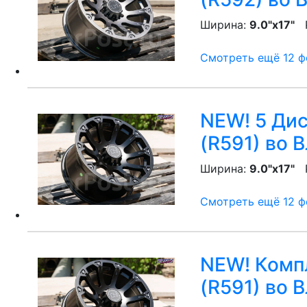
Ширина:
9.0"x17"
P
Смотреть ещё 12 фо
NEW! 5 Диск
(R591)
во В
Ширина:
9.0"x17"
P
Смотреть ещё 12 фо
NEW! Компл
(R591)
во В