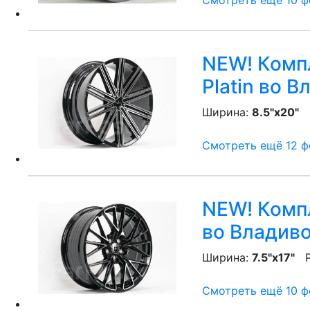
Смотреть ещё 10 фо
NEW! Компле
Platin
во Вл
Ширина:
8.5"x20"
P
Смотреть ещё 12 фо
NEW! Компл
во Владив
Ширина:
7.5"x17"
P
Смотреть ещё 10 фо