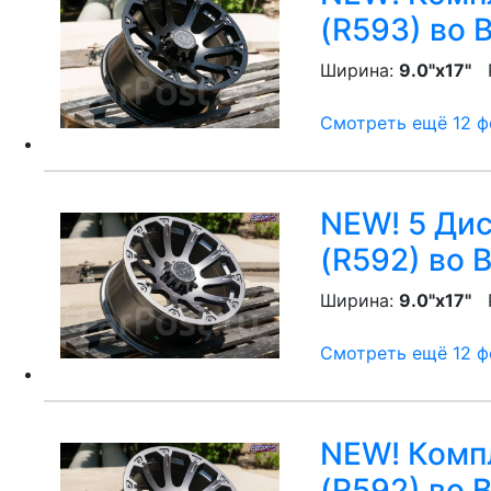
(R593)
во 
Ширина:
9.0"x17"
P
Смотреть ещё 12 фо
NEW! 5 Диск
(R592)
во 
Ширина:
9.0"x17"
P
Смотреть ещё 12 фо
NEW! Компл
(R592)
во 