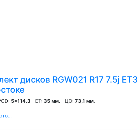
ект дисков RGW021 R17 7.5j ET3
остоке
CD:
5x114.3
ET:
35 мм.
ЦО:
73,1 мм.
то...