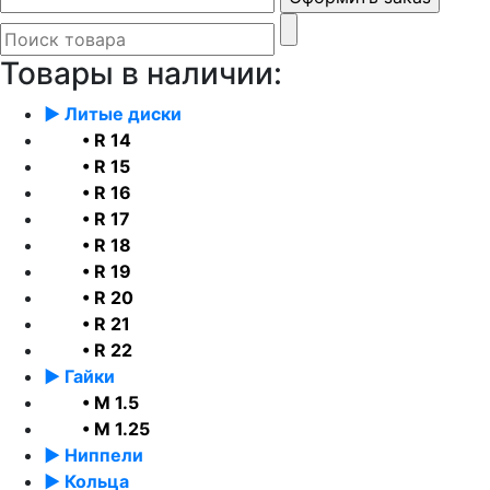
Товары в наличии:
► Литые диски
• R 14
• R 15
• R 16
• R 17
• R 18
• R 19
• R 20
• R 21
• R 22
► Гайки
• М 1.5
• М 1.25
► Ниппели
► Кольца