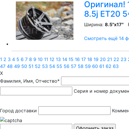
Оригинал! 
8.5j ET20 
Ширина:
8.5"x17"
P
Смотреть ещё 14 фо
1
2
3
4
5
6
7
8
9
10
11
12
13
14
15
16
17
18
19
20
21
22
23
47
48
49
50
51
52
53
54
55
56
57
58
59
60
61
62
63
X
Фамилия, Имя, Отчество*
Серия и номер докуме
Город доставки
Коммен