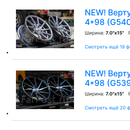
NEW! Верту
4*98 (G54
Ширина:
7.0"x15"
P
Смотреть ещё 19 фо
NEW! Верту
4*98 (G53
Ширина:
7.0"x15"
P
Смотреть ещё 20 фо