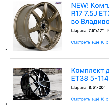
NEW! Компл
R17 7.5J ET
во Владив
Ширина:
7.5"x17"
P
Смотреть ещё 10 фо
Комплект д
ET38 5*114
Ширина:
8.5"x20"
P
Смотреть ещё 16 фо