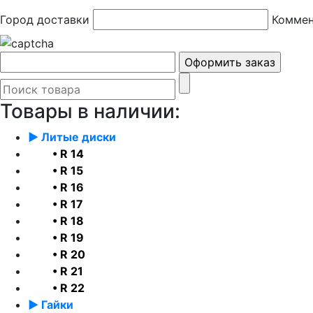
Город доставки
Коммен
Товары в наличии:
► Литые диски
• R 14
• R 15
• R 16
• R 17
• R 18
• R 19
• R 20
• R 21
• R 22
► Гайки