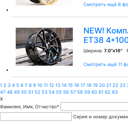
Смотреть ещё 8 фот
NEW! Компл
ET38 4*100
Ширина:
7.0"x16"
P
Смотреть ещё 11 фо
1
2
3
4
5
6
7
8
9
10
11
12
13
14
15
16
17
18
19
20
21
22
23
47
48
49
50
51
52
53
54
55
56
57
58
59
60
61
62
63
X
Фамилия, Имя, Отчество*
Серия и номер докуме