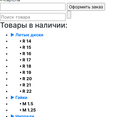
Товары в наличии:
► Литые диски
• R 14
• R 15
• R 16
• R 17
• R 18
• R 19
• R 20
• R 21
• R 22
► Гайки
• М 1.5
• М 1.25
► Ниппели