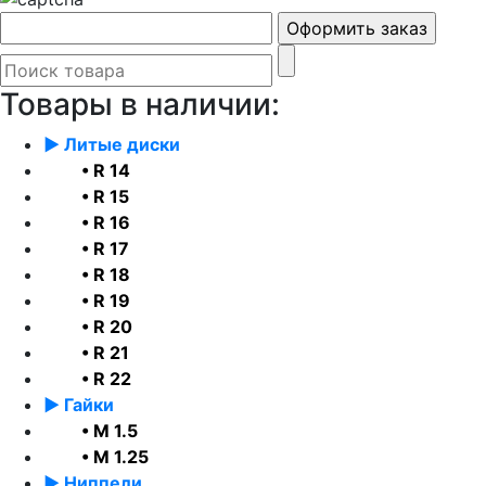
Товары в наличии:
► Литые диски
• R 14
• R 15
• R 16
• R 17
• R 18
• R 19
• R 20
• R 21
• R 22
► Гайки
• М 1.5
• М 1.25
► Ниппели