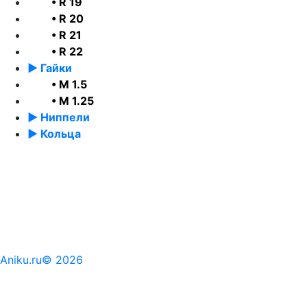
• R 19
• R 20
• R 21
• R 22
► Гайки
• М 1.5
• М 1.25
► Ниппели
► Кольца
Aniku.ru© 2026