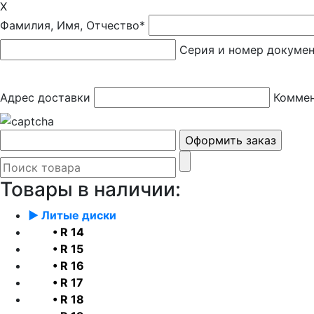
X
Фамилия, Имя, Отчество*
Серия и номер докуме
Адрес доставки
Коммен
Товары в наличии:
► Литые диски
• R 14
• R 15
• R 16
• R 17
• R 18