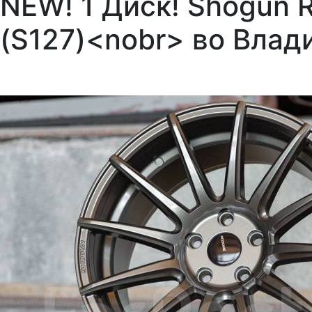
NEW! 1 Диск! Shogun R
(S127)<nobr> во Влад