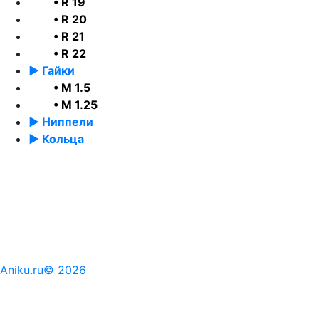
• R 19
• R 20
• R 21
• R 22
► Гайки
• М 1.5
• М 1.25
► Ниппели
► Кольца
Aniku.ru© 2026