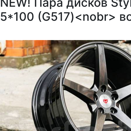
NEW! Пара дисков Styl
5*100 (G517)<nobr> в