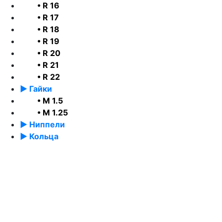
• R 16
• R 17
• R 18
• R 19
• R 20
• R 21
• R 22
► Гайки
• М 1.5
• М 1.25
► Ниппели
► Кольца