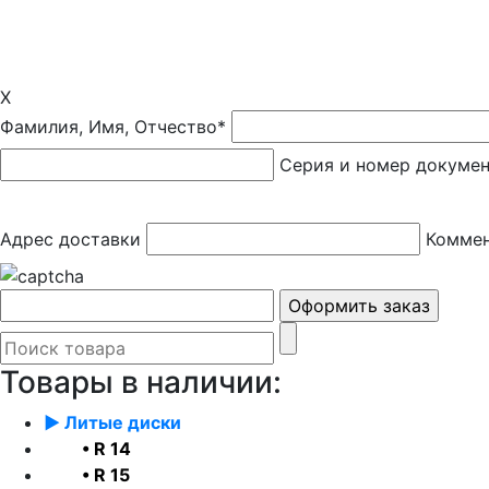
X
Фамилия, Имя, Отчество*
Серия и номер докуме
Адрес доставки
Коммен
Товары в наличии:
► Литые диски
• R 14
• R 15