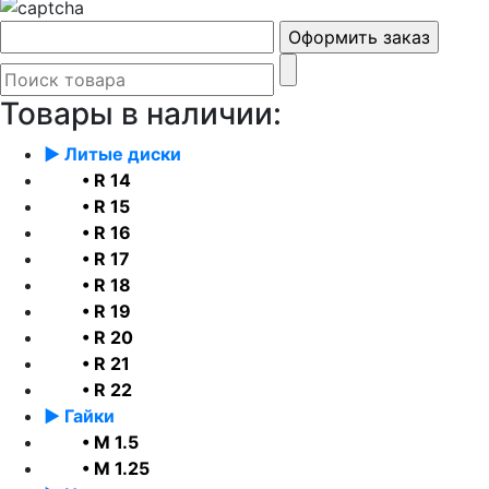
Товары в наличии:
► Литые диски
• R 14
• R 15
• R 16
• R 17
• R 18
• R 19
• R 20
• R 21
• R 22
► Гайки
• М 1.5
• М 1.25