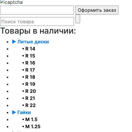
Товары в наличии:
► Литые диски
• R 14
• R 15
• R 16
• R 17
• R 18
• R 19
• R 20
• R 21
• R 22
► Гайки
• М 1.5
• М 1.25