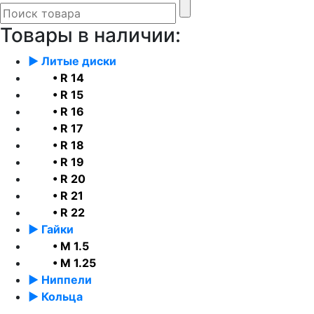
Товары в наличии:
► Литые диски
• R 14
• R 15
• R 16
• R 17
• R 18
• R 19
• R 20
• R 21
• R 22
► Гайки
• М 1.5
• М 1.25
► Ниппели
► Кольца