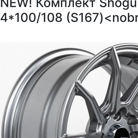
NEW! Комплект Shogun
4*100/108 (S167)<nob