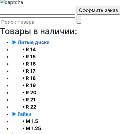
Товары в наличии:
► Литые диски
• R 14
• R 15
• R 16
• R 17
• R 18
• R 19
• R 20
• R 21
• R 22
► Гайки
• М 1.5
• М 1.25