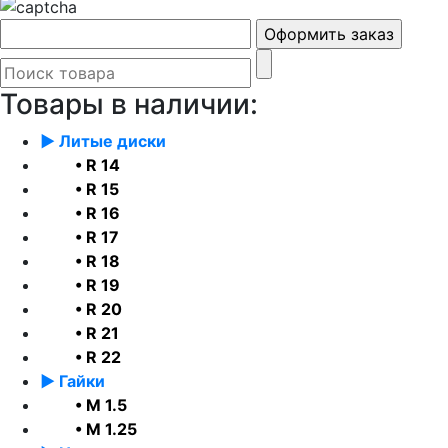
Товары в наличии:
► Литые диски
• R 14
• R 15
• R 16
• R 17
• R 18
• R 19
• R 20
• R 21
• R 22
► Гайки
• М 1.5
• М 1.25