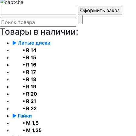
Товары в наличии:
► Литые диски
• R 14
• R 15
• R 16
• R 17
• R 18
• R 19
• R 20
• R 21
• R 22
► Гайки
• М 1.5
• М 1.25