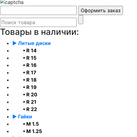
Товары в наличии:
► Литые диски
• R 14
• R 15
• R 16
• R 17
• R 18
• R 19
• R 20
• R 21
• R 22
► Гайки
• М 1.5
• М 1.25