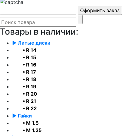
Товары в наличии:
► Литые диски
• R 14
• R 15
• R 16
• R 17
• R 18
• R 19
• R 20
• R 21
• R 22
► Гайки
• М 1.5
• М 1.25