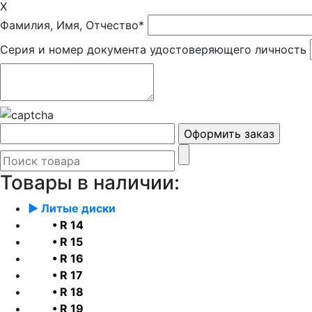
X
Фамилия, Имя, Отчество*
Серия и номер документа удостоверяющего личность
Товары в наличии:
► Литые диски
• R 14
• R 15
• R 16
• R 17
• R 18
• R 19