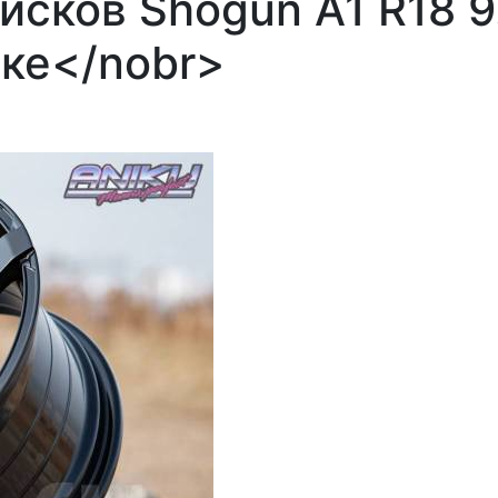
исков Shogun A1 R18 9
оке</nobr>