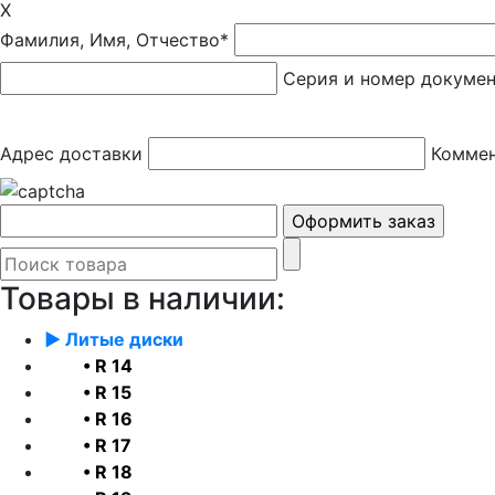
X
Фамилия, Имя, Отчество*
Серия и номер докуме
Адрес доставки
Коммен
Товары в наличии:
► Литые диски
• R 14
• R 15
• R 16
• R 17
• R 18