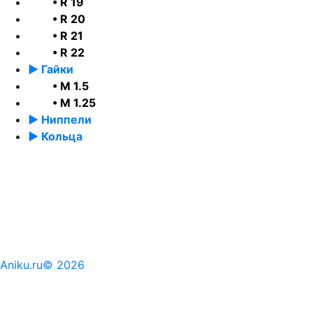
• R 19
• R 20
• R 21
• R 22
► Гайки
• М 1.5
• М 1.25
► Ниппели
► Кольца
Aniku.ru© 2026