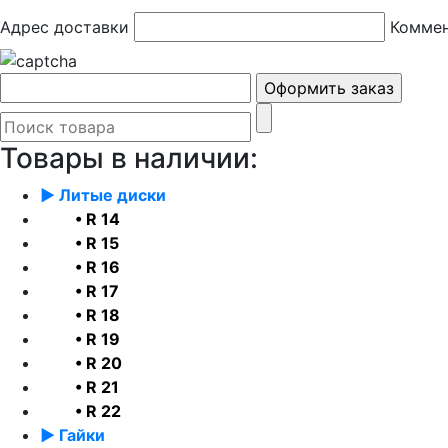
Адрес доставки
Коммен
Товары в наличии:
► Литые диски
• R 14
• R 15
• R 16
• R 17
• R 18
• R 19
• R 20
• R 21
• R 22
► Гайки